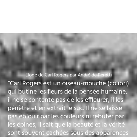
Eloge de Carl Rogers par André de Peretti
“Carl Rogers est un oiseau-mouche (colibri)
qui butine les fleurs de la pensée humaine,
il ne se contente pas de les effleurer, il les
pénètre et en extrait le suc. Il ne se laisse
pas éblouir par les couleurs ni rebuter par
les épines, il sait que la beauté et la vérité
sont souvent cachées sous des apparences