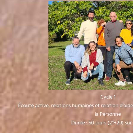
Cycle 1
Écoute active, relations humaines et relation d’aid
la Personne
Durée : 50 jours (21+29) sur