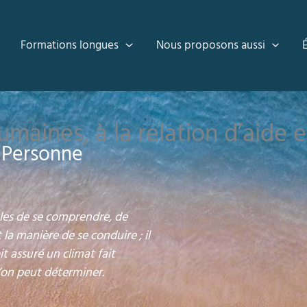
Formations longues
Nous proposons aussi
maines, à la relation d’aide 
a Personne
bles de se comprendre, de
 la manière de se conduire ; il
t assuré un climat fait
l’on peut déterminer.