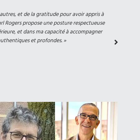
autres, et de la gratitude pour avoir appris à
« J’ai suivi
 Carl Rogers propose une posture respectueuse
térieure, et dans ma capacité à accompagner
authentiques et profondes. »